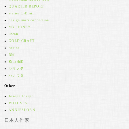
QUARTER REPORT
atelier C-Brain
design mori connection
MY HONEY
iiwan
GOLD CRAFT
cosine
f&f
松山油脂
ヤマノテ
ハナウタ
Other
Joseph Joseph
VOLUSPA
ANNIESLOAN
日本人作家