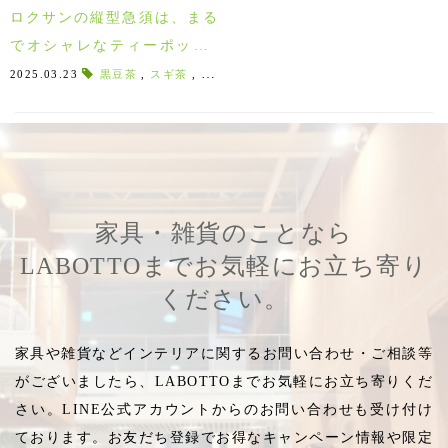
ロクサンの縦型急須は、まる
でオシャレなティーポット♪
様々なインテリアに合わせや
2025.03.23
黒豆茶
,
スギ茶
,
スギヒノキ茶
,
オシャレな急須
,
JINSUI
,
すい！お茶がさらに美味しく
なる常滑焼の急須
家具・雑貨のことなら
LABOTTOまでお気軽にお立ち寄り
ください。
家具や雑貨などインテリアに関するお問い合わせ・ご相談等
がございましたら、LABOTTOまでお気軽にお立ち寄りくだ
さい。LINE公式アカウントからのお問い合わせも受け付け
ております。お友だち登録でお得なキャンペーン情報や限定