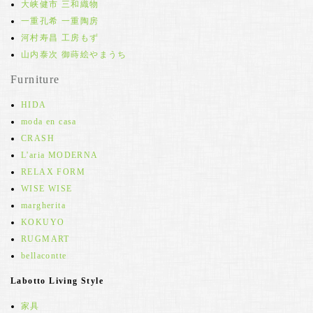
大峡健市 三和織物
一重孔希 一重陶房
河村寿昌 工房もず
山内泰次 御蒔絵やまうち
Furniture
HIDA
moda en casa
CRASH
L'aria MODERNA
RELAX FORM
WISE WISE
margherita
KOKUYO
RUGMART
bellacontte
Labotto Living Style
家具