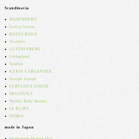
Scandinavia
MARIMEKKO
Georg Jensen
KOSTA BODA
Orrefors
GUSTAVSBERG
Littlephant
Tonfisk
KARIN CARLANDER
Joseph Joseph
FABULOUS GOOSE
SKULTUNA
Nordic Baby Basket
LE KLINT
OSMIA
made in Japan
momentum factory Orii