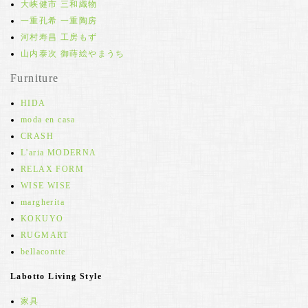
大峡健市 三和織物
一重孔希 一重陶房
河村寿昌 工房もず
山内泰次 御蒔絵やまうち
Furniture
HIDA
moda en casa
CRASH
L'aria MODERNA
RELAX FORM
WISE WISE
margherita
KOKUYO
RUGMART
bellacontte
Labotto Living Style
家具