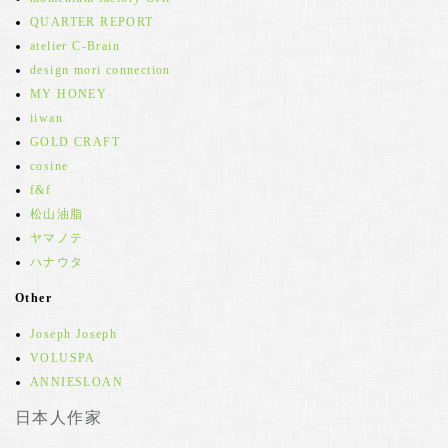
QUARTER REPORT
atelier C-Brain
design mori connection
MY HONEY
iiwan
GOLD CRAFT
cosine
f&f
松山油脂
ヤマノテ
ハナウタ
Other
Joseph Joseph
VOLUSPA
ANNIESLOAN
日本人作家