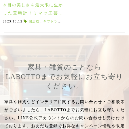
木目の美しさを最大限に生か
した置時計！ミマツ工芸の
『NENRIN/ねんりん』
2023.10.12
開店祝
,
ギフトラッピング対応
,
ご贈答用
,
ねんりん
,
矢絣
家具・雑貨のことなら
LABOTTOまでお気軽にお立ち寄り
ください。
家具や雑貨などインテリアに関するお問い合わせ・ご相談等
がございましたら、LABOTTOまでお気軽にお立ち寄りくだ
さい。LINE公式アカウントからのお問い合わせも受け付け
ております。お友だち登録でお得なキャンペーン情報や限定