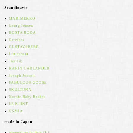
Scandinavia
MARIMEKKO
Georg Jensen
KOSTA BODA
Orrefors
GUSTAVSBERG
Littlephant
Tonfisk
KARIN CARLANDER
Joseph Joseph
FABULOUS GOOSE
SKULTUNA
Nordic Baby Basket
LE KLINT
OSMIA
made in Japan
momentum factory Orii