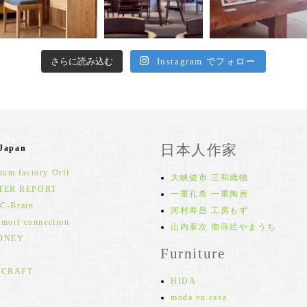
さらに読み込む
Instagram でフォロー
日本人作家
 Japan
um factory Orii
大峡健市 三和織物
TER REPORT
一重孔希 一重陶房
 C-Brain
河村寿昌 工房もず
 mori connection
山内泰次 御蒔絵やまうち
ONEY
Furniture
 CRAFT
HIDA
moda en casa