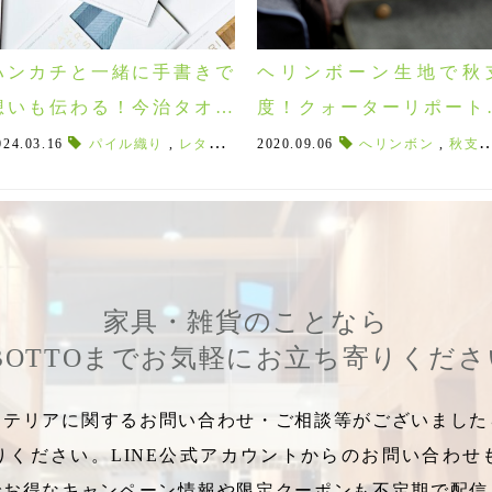
ハンカチと一緒に手書きで
ヘリンボーン生地で秋
想いも伝わる！今治タオル
度！クォーターリポート
のレターハンカチ
新作「バウンド/BOUND
用ストール
024.03.16
,
巻かないストール
パイル織り
,
レタータオル
,
ストールの巻き方
2020.09.06
,
コーラルレッド
,
リングストール
へリンボン
,
エクリュ
,
秋支度
,
,
麺
のファブリック♪
家具・雑貨のことなら
BOTTOまでお気軽にお立ち寄りくだ
テリアに関するお問い合わせ・ご相談等がございましたら
りください。LINE公式アカウントからのお問い合わせ
でお得なキャンペーン情報や限定クーポンも不定期で配信