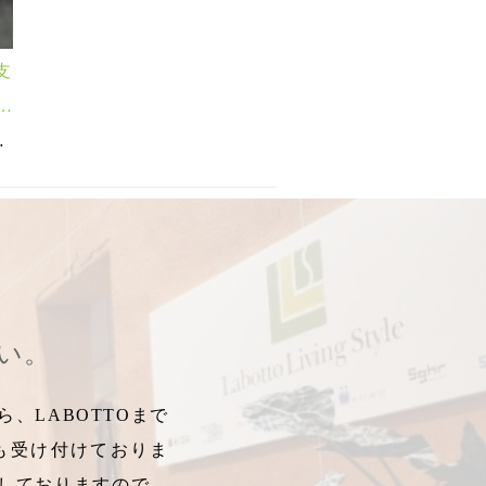
支
の
」
100％
ウェステリア
,
秋冬インテリア
,
多重平織り
,
ギフトハンカチ
,
,
ファブリック、雑貨
ストール初心者
,
手紙
,
,
手布
ピマ超長綿素材
,
,
ヘリンボーン、BOUND
レターハンカチ
,
ボリュームスト
,
パイルガ
,
イ
さい。
、LABOTTOまで
も受け付けておりま
しておりますので、