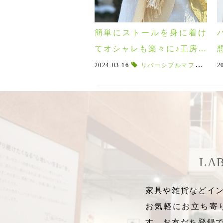
簡単にストールを身に着け
てオシャレも楽々に♪工房織
座のリングストール
2024.03.16
リバーシブルマフラー
,
夏
2
LA
家具や雑貨などイン
お気軽にお立ち寄
す。お友だち登録