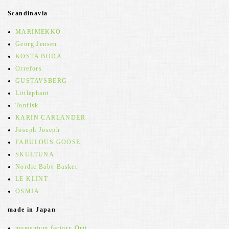
Scandinavia
MARIMEKKO
Georg Jensen
KOSTA BODA
Orrefors
GUSTAVSBERG
Littlephant
Tonfisk
KARIN CARLANDER
Joseph Joseph
FABULOUS GOOSE
SKULTUNA
Nordic Baby Basket
LE KLINT
OSMIA
made in Japan
momentum factory Orii