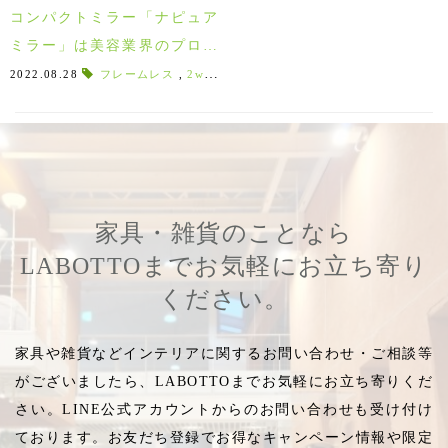
コンパクトミラー「ナピュア
ミラー」は美容業界のプロも
愛用中！綺麗になりたいなら
2022.08.28
フレームレス
,
2wayミラー
,
シンプルミラー
,
シンプルデザ
鏡をチェンジしよう♪
家具・雑貨のことなら
LABOTTOまでお気軽にお立ち寄り
ください。
家具や雑貨などインテリアに関するお問い合わせ・ご相談等
がございましたら、LABOTTOまでお気軽にお立ち寄りくだ
さい。LINE公式アカウントからのお問い合わせも受け付け
ております。お友だち登録でお得なキャンペーン情報や限定