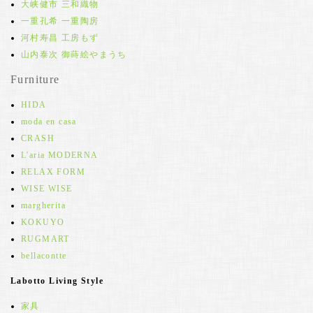
大峡健市 三和織物
一重孔希 一重陶房
河村寿昌 工房もず
山内泰次 御蒔絵やまうち
Furniture
HIDA
moda en casa
CRASH
L'aria MODERNA
RELAX FORM
WISE WISE
margherita
KOKUYO
RUGMART
bellacontte
Labotto Living Style
家具