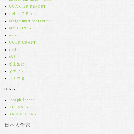
QUARTER REPORT
atelier C-Brain
design mori connection
MY HONEY
iiwan
GOLD CRAFT
cosine
f&f
松山油脂
ヤマノテ
ハナウタ
Other
Joseph Joseph
VOLUSPA
ANNIESLOAN
日本人作家