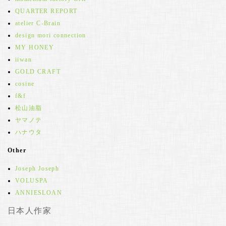
QUARTER REPORT
atelier C-Brain
design mori connection
MY HONEY
iiwan
GOLD CRAFT
cosine
f&f
松山油脂
ヤマノテ
ハナウタ
Other
Joseph Joseph
VOLUSPA
ANNIESLOAN
日本人作家