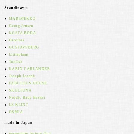
Scandinavia
MARIMEKKO
Georg Jensen
KOSTA BODA
Orrefors
GUSTAVSBERG
Littlephant
Tonfisk
KARIN CARLANDER
Joseph Joseph
FABULOUS GOOSE
SKULTUNA
Nordic Baby Basket
LE KLINT
OSMIA
made in Japan
momentum factory Orii