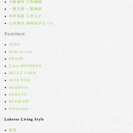
大峡健市 三和織物
一重孔希 一重陶房
河村寿昌 工房もず
山内泰次 御蒔絵やまうち
Furniture
HIDA
moda en casa
CRASH
L'aria MODERNA
RELAX FORM
WISE WISE
margherita
KOKUYO
RUGMART
bellacontte
Labotto Living Style
家具