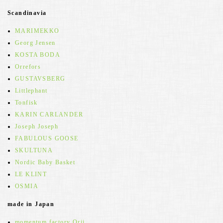
Scandinavia
MARIMEKKO
Georg Jensen
KOSTA BODA
Orrefors
GUSTAVSBERG
Littlephant
Tonfisk
KARIN CARLANDER
Joseph Joseph
FABULOUS GOOSE
SKULTUNA
Nordic Baby Basket
LE KLINT
OSMIA
made in Japan
momentum factory Orii