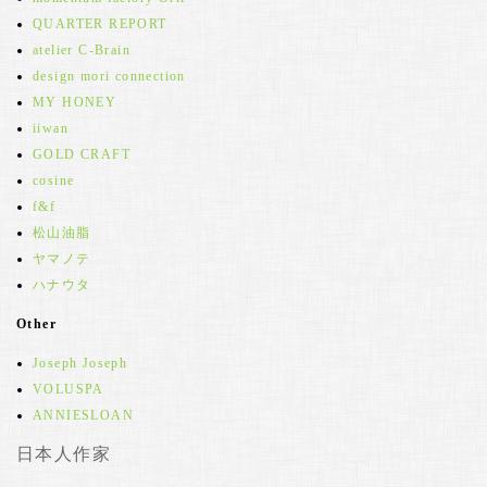
QUARTER REPORT
atelier C-Brain
design mori connection
MY HONEY
iiwan
GOLD CRAFT
cosine
f&f
松山油脂
ヤマノテ
ハナウタ
Other
Joseph Joseph
VOLUSPA
ANNIESLOAN
日本人作家