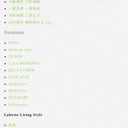
大峡健市 三和織物
一重孔希 一重陶房
河村寿昌 工房もず
山内泰次 御蒔絵やまうち
Furniture
HIDA
moda en casa
CRASH
L'aria MODERNA
RELAX FORM
WISE WISE
margherita
KOKUYO
RUGMART
bellacontte
Labotto Living Style
家具