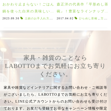
おかわり止まらない！ごはん
森正洋の代表作『平形めし茶
鍋を使った白米の美味しい炊
碗』！豊富なラインナップを
き方とお手入れ方法のご紹介♪
一挙ご紹介♪
2023.09.30
土鍋のお手入れ方法
,
土鍋ご飯の炊き方
2017.04.02
ひらめし茶碗
,
食卓に合う土鍋
,
万能な器
,
家具・雑貨のことなら
LABOTTOまでお気軽にお立ち寄り
ください。
家具や雑貨などインテリアに関するお問い合わせ・ご相談等
がございましたら、LABOTTOまでお気軽にお立ち寄りくだ
さい。LINE公式アカウントからのお問い合わせも受け付け
ております。お友だち登録でお得なキャンペーン情報や限定