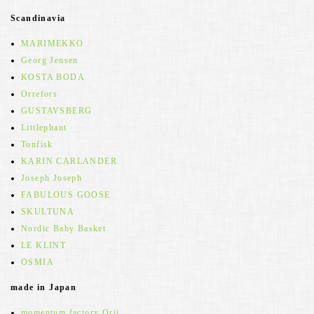
Scandinavia
MARIMEKKO
Georg Jensen
KOSTA BODA
Orrefors
GUSTAVSBERG
Littlephant
Tonfisk
KARIN CARLANDER
Joseph Joseph
FABULOUS GOOSE
SKULTUNA
Nordic Baby Basket
LE KLINT
OSMIA
made in Japan
momentum factory Orii