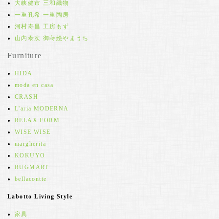
大峡健市 三和織物
一重孔希 一重陶房
河村寿昌 工房もず
山内泰次 御蒔絵やまうち
Furniture
HIDA
moda en casa
CRASH
L'aria MODERNA
RELAX FORM
WISE WISE
margherita
KOKUYO
RUGMART
bellacontte
Labotto Living Style
家具