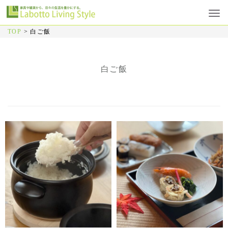
TOP
>
白ご飯
白ご飯