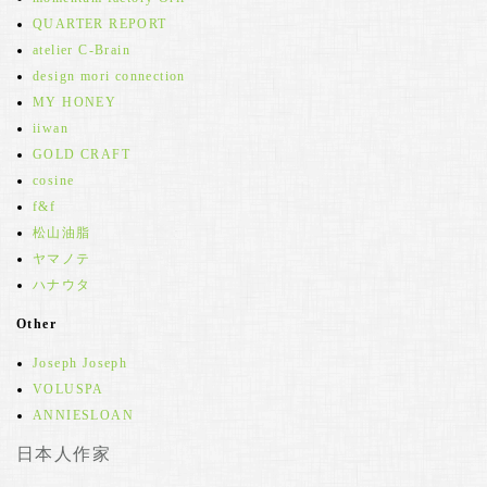
QUARTER REPORT
atelier C-Brain
design mori connection
MY HONEY
iiwan
GOLD CRAFT
cosine
f&f
松山油脂
ヤマノテ
ハナウタ
Other
Joseph Joseph
VOLUSPA
ANNIESLOAN
日本人作家