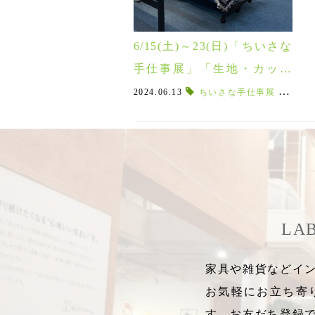
6/15(土)～23(日)「ちいさな
手仕事展」「生地・カット
クロス販売会」同時開催！
2024.06.13
ちいさな手仕事展
,
生地販
LA
家具や雑貨などイン
お気軽にお立ち寄
す。お友だち登録