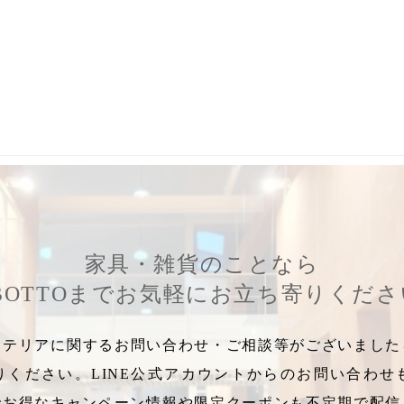
売
,
カットクロス販売
,
Tilda
,
お裁縫教室
,
お知らせ
,
ワークショップ
家具・雑貨のことなら
BOTTOまでお気軽にお立ち寄りくだ
テリアに関するお問い合わせ・ご相談等がございましたら
りください。LINE公式アカウントからのお問い合わせ
でお得なキャンペーン情報や限定クーポンも不定期で配信