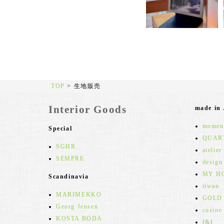
TOP
>
生地販売
Interior Goods
made in
moment
Special
QUAR
SGHR
atelier
SEMPRE
design
MY H
Scandinavia
iiwan
MARIMEKKO
GOLD
Georg Jensen
cosine
KOSTA BODA
f&f