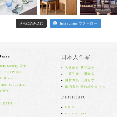
さらに読み込む
Instagram でフォロー
日本人作家
 Japan
um factory Orii
大峡健市 三和織物
TER REPORT
一重孔希 一重陶房
 C-Brain
河村寿昌 工房もず
 mori connection
山内泰次 御蒔絵やまうち
ONEY
Furniture
 CRAFT
HIDA
moda en casa