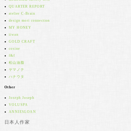
QUARTER REPORT
atelier C-Brain
design mori connection
MY HONEY
iiwan
GOLD CRAFT
cosine
f&f
松山油脂
ヤマノテ
ハナウタ
Other
Joseph Joseph
VOLUSPA
ANNIESLOAN
日本人作家