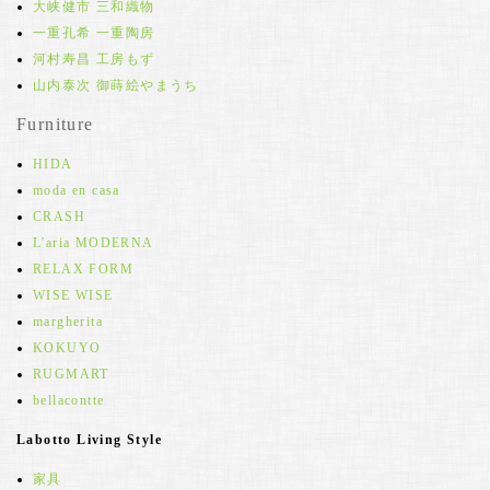
大峡健市 三和織物
一重孔希 一重陶房
河村寿昌 工房もず
山内泰次 御蒔絵やまうち
Furniture
HIDA
moda en casa
CRASH
L'aria MODERNA
RELAX FORM
WISE WISE
margherita
KOKUYO
RUGMART
bellacontte
Labotto Living Style
家具