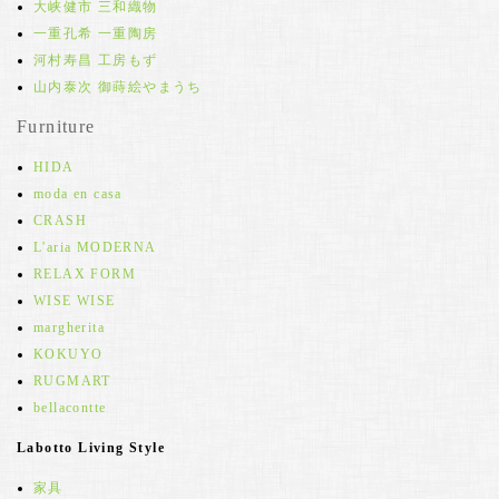
大峡健市 三和織物
一重孔希 一重陶房
河村寿昌 工房もず
山内泰次 御蒔絵やまうち
Furniture
HIDA
moda en casa
CRASH
L'aria MODERNA
RELAX FORM
WISE WISE
margherita
KOKUYO
RUGMART
bellacontte
Labotto Living Style
家具