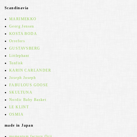
Scandinavia
MARIMEKKO
Georg Jensen
KOSTA BODA
Orrefors
GUSTAVSBERG
Littlephant
Tonfisk
KARIN CARLANDER
Joseph Joseph
FABULOUS GOOSE
SKULTUNA
Nordic Baby Basket
LE KLINT
OSMIA
made in Japan
momentum factory Orii