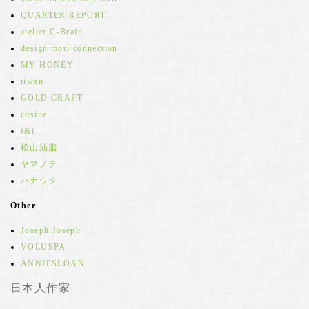
QUARTER REPORT
atelier C-Brain
design mori connection
MY HONEY
iiwan
GOLD CRAFT
cosine
f&f
松山油脂
ヤマノテ
ハナウタ
Other
Joseph Joseph
VOLUSPA
ANNIESLOAN
日本人作家