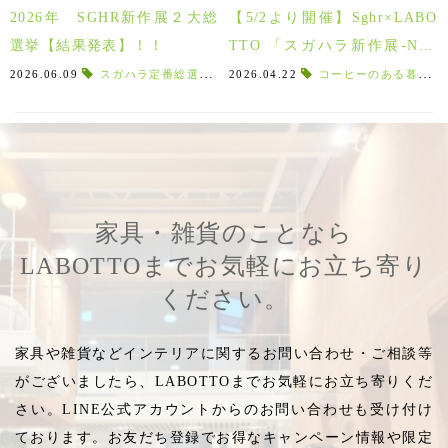
2026年 SGHR新作展２大総
【5/2より開催】Sghr×LABO
選挙【結果発表】！！
TTO 「スガハラ新作展-New
Design Preview 2026 -」
2026.06.09
スガハラ定番総選挙
,
新作人気投票
2026.04.22
,
ミニヨン
コーヒーのある暮らし
,
ほのか
,
Sgh
家具・雑貨のことなら
LABOTTOまでお気軽にお立ち寄り
ください。
家具や雑貨などインテリアに関するお問い合わせ・ご相談等
がございましたら、LABOTTOまでお気軽にお立ち寄りくだ
さい。LINE公式アカウントからのお問い合わせも受け付け
ております。お友だち登録でお得なキャンペーン情報や限定