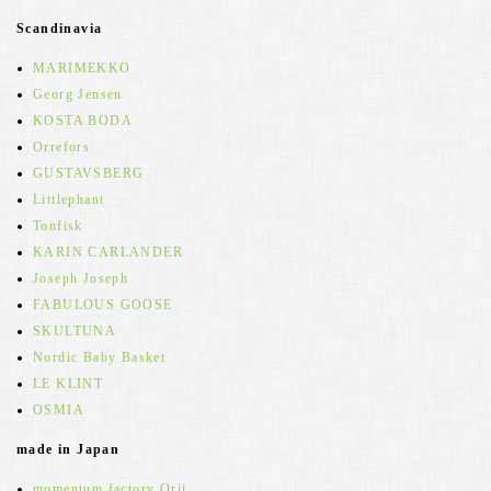
Scandinavia
MARIMEKKO
Georg Jensen
KOSTA BODA
Orrefors
GUSTAVSBERG
Littlephant
Tonfisk
KARIN CARLANDER
Joseph Joseph
FABULOUS GOOSE
SKULTUNA
Nordic Baby Basket
LE KLINT
OSMIA
made in Japan
momentum factory Orii