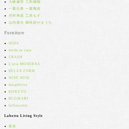
大峡健市 三和織物
一重孔希 一重陶房
河村寿昌 工房もず
山内泰次 御蒔絵やまうち
Furniture
HIDA
moda en casa
CRASH
L'aria MODERNA
RELAX FORM
WISE WISE
margherita
KOKUYO
RUGMART
bellacontte
Labotto Living Style
家具