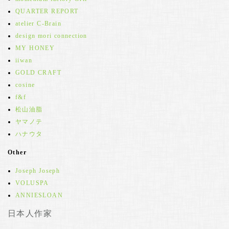
QUARTER REPORT
atelier C-Brain
design mori connection
MY HONEY
iiwan
GOLD CRAFT
cosine
f&f
松山油脂
ヤマノテ
ハナウタ
Other
Joseph Joseph
VOLUSPA
ANNIESLOAN
日本人作家