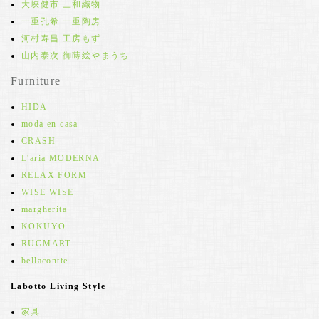
大峡健市 三和織物
一重孔希 一重陶房
河村寿昌 工房もず
山内泰次 御蒔絵やまうち
Furniture
HIDA
moda en casa
CRASH
L'aria MODERNA
RELAX FORM
WISE WISE
margherita
KOKUYO
RUGMART
bellacontte
Labotto Living Style
家具