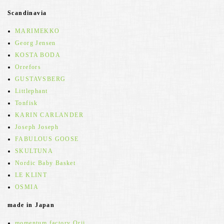
Scandinavia
MARIMEKKO
Georg Jensen
KOSTA BODA
Orrefors
GUSTAVSBERG
Littlephant
Tonfisk
KARIN CARLANDER
Joseph Joseph
FABULOUS GOOSE
SKULTUNA
Nordic Baby Basket
LE KLINT
OSMIA
made in Japan
momentum factory Orii