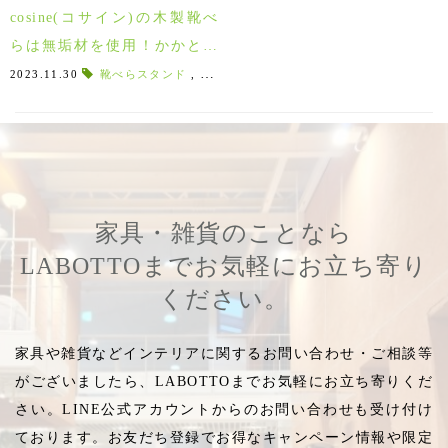
cosine(コサイン)の木製靴べ
らは無垢材を使用！かかとの
当たりや肌触り、滑り具合も
2023.11.30
靴べらスタンド
,
旭川
,
木の家具
,
靴べら
,
靴ベラ
,
メープ
絶妙♪
家具・雑貨のことなら
LABOTTOまでお気軽にお立ち寄り
ください。
家具や雑貨などインテリアに関するお問い合わせ・ご相談等
がございましたら、LABOTTOまでお気軽にお立ち寄りくだ
さい。LINE公式アカウントからのお問い合わせも受け付け
ております。お友だち登録でお得なキャンペーン情報や限定