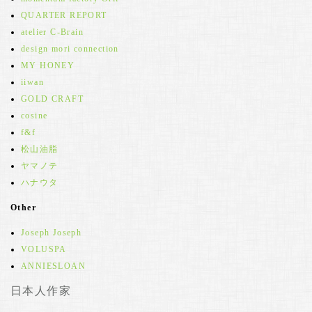
QUARTER REPORT
atelier C-Brain
design mori connection
MY HONEY
iiwan
GOLD CRAFT
cosine
f&f
松山油脂
ヤマノテ
ハナウタ
Other
Joseph Joseph
VOLUSPA
ANNIESLOAN
日本人作家