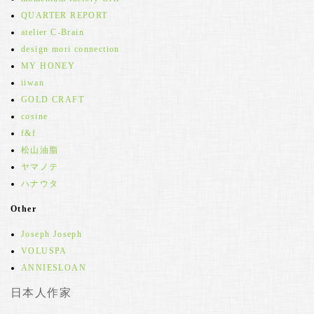
QUARTER REPORT
atelier C-Brain
design mori connection
MY HONEY
iiwan
GOLD CRAFT
cosine
f&f
松山油脂
ヤマノテ
ハナウタ
Other
Joseph Joseph
VOLUSPA
ANNIESLOAN
日本人作家