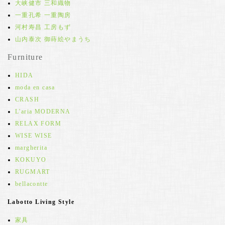
大峡健市 三和織物
一重孔希 一重陶房
河村寿昌 工房もず
山内泰次 御蒔絵やまうち
Furniture
HIDA
moda en casa
CRASH
L'aria MODERNA
RELAX FORM
WISE WISE
margherita
KOKUYO
RUGMART
bellacontte
Labotto Living Style
家具