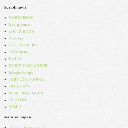
Scandinavia
MARIMEKKO
Georg Jensen
KOSTA BODA
Orrefors
GUSTAVSBERG
Littlephant
Tonfisk
KARIN CARLANDER
Joseph Joseph
FABULOUS GOOSE
SKULTUNA
Nordic Baby Basket
LE KLINT
OSMIA
made in Japan
momentum factory Orii