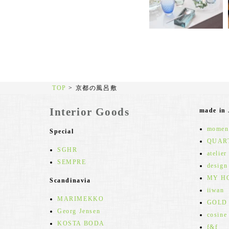
TOP
>
京都の風呂敷
Interior Goods
made in
moment
Special
QUAR
SGHR
atelier
SEMPRE
design
MY H
Scandinavia
iiwan
MARIMEKKO
GOLD
Georg Jensen
cosine
KOSTA BODA
f&f