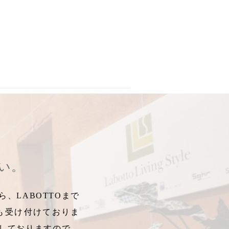
敷
立つ
,
風呂敷の歴史
,
丸和産業
,
,
ワークショップ申し込み
風呂敷活用
,
ワークショップご案内
,
ポップアップショップ
,
包み方ワークシ
,
期間
さい。
、LABOTTOまで
も受け付けておりま
しておりますので、