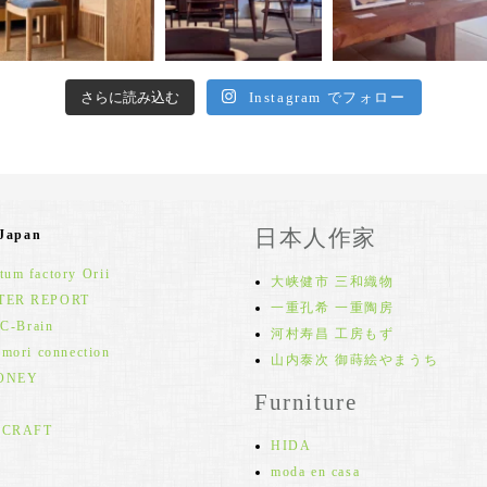
さらに読み込む
Instagram でフォロー
日本人作家
 Japan
um factory Orii
大峡健市 三和織物
TER REPORT
一重孔希 一重陶房
 C-Brain
河村寿昌 工房もず
 mori connection
山内泰次 御蒔絵やまうち
ONEY
Furniture
 CRAFT
HIDA
moda en casa