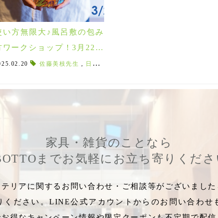
使い方無限大♪風呂敷の包み
方ワークショップ！3月22日
(土)郡山市ラボットにて開
OTONOWA
025.02.20
,
佐藤美枝先生
コトノワ
,
京都の風呂敷
,
日本風呂敷協会
,
撥水風呂敷
,
講師紹介
,
防災
,
デザイン風呂
,
防災にも役
催！
家具・雑貨のことなら
BOTTOまでお気軽にお立ち寄りくだ
テリアに関するお問い合わせ・ご相談等がございましたら
りください。LINE公式アカウントからのお問い合わせ
でお得なキャンペーン情報や限定クーポンも不定期で配信