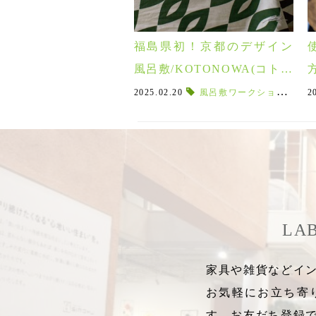
福島県初！京都のデザイン
風呂敷/KOTONOWA(コトノ
ワ)のポップアップイベント
2025.02.20
風呂敷ワークショップ
,
K
2
開催♪
LA
家具や雑貨などイン
お気軽にお立ち寄
す。お友だち登録