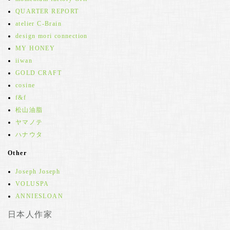
QUARTER REPORT
atelier C-Brain
design mori connection
MY HONEY
iiwan
GOLD CRAFT
cosine
f&f
松山油脂
ヤマノテ
ハナウタ
Other
Joseph Joseph
VOLUSPA
ANNIESLOAN
日本人作家