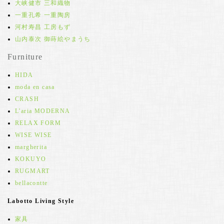
大峡健市 三和織物
一重孔希 一重陶房
河村寿昌 工房もず
山内泰次 御蒔絵やまうち
Furniture
HIDA
moda en casa
CRASH
L'aria MODERNA
RELAX FORM
WISE WISE
margherita
KOKUYO
RUGMART
bellacontte
Labotto Living Style
家具