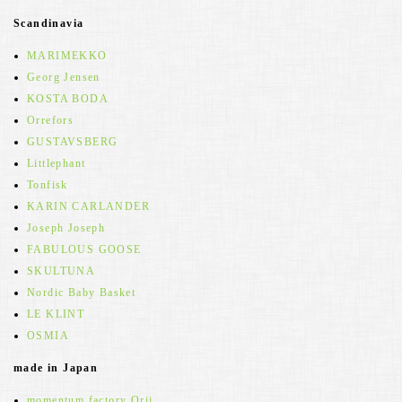
Scandinavia
MARIMEKKO
Georg Jensen
KOSTA BODA
Orrefors
GUSTAVSBERG
Littlephant
Tonfisk
KARIN CARLANDER
Joseph Joseph
FABULOUS GOOSE
SKULTUNA
Nordic Baby Basket
LE KLINT
OSMIA
made in Japan
momentum factory Orii