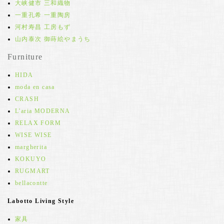
大峡健市 三和織物
一重孔希 一重陶房
河村寿昌 工房もず
山内泰次 御蒔絵やまうち
Furniture
HIDA
moda en casa
CRASH
L'aria MODERNA
RELAX FORM
WISE WISE
margherita
KOKUYO
RUGMART
bellacontte
Labotto Living Style
家具