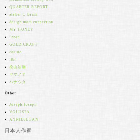
QUARTER REPORT
atelier C-Brain
design mori connection
MY HONEY
iiwan
GOLD CRAFT
cosine
f&f
松山油脂
ヤマノテ
ハナウタ
Other
Joseph Joseph
VOLUSPA
ANNIESLOAN
日本人作家