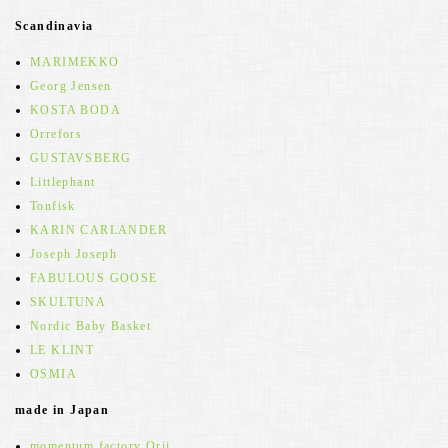
Scandinavia
MARIMEKKO
Georg Jensen
KOSTA BODA
Orrefors
GUSTAVSBERG
Littlephant
Tonfisk
KARIN CARLANDER
Joseph Joseph
FABULOUS GOOSE
SKULTUNA
Nordic Baby Basket
LE KLINT
OSMIA
made in Japan
momentum factory Orii