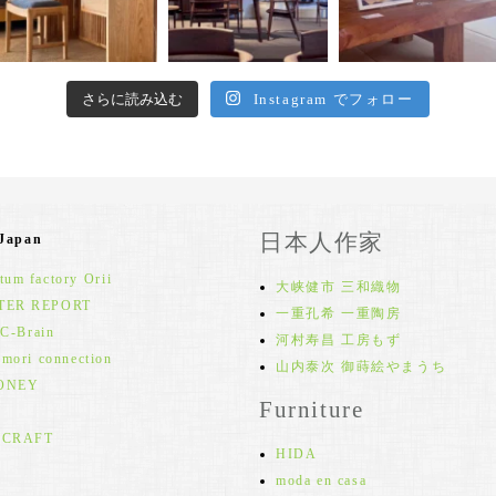
さらに読み込む
Instagram でフォロー
日本人作家
 Japan
um factory Orii
大峡健市 三和織物
TER REPORT
一重孔希 一重陶房
 C-Brain
河村寿昌 工房もず
 mori connection
山内泰次 御蒔絵やまうち
ONEY
Furniture
 CRAFT
HIDA
moda en casa