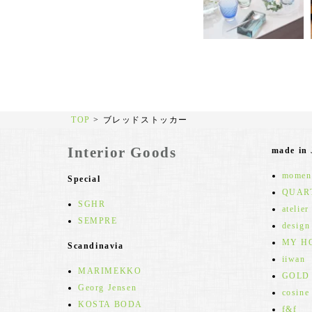
TOP
>
ブレッドストッカー
Interior Goods
made in
moment
Special
QUAR
SGHR
atelier
SEMPRE
design
MY H
Scandinavia
iiwan
MARIMEKKO
GOLD
Georg Jensen
cosine
KOSTA BODA
f&f