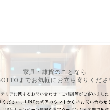
ブレッド
,
ブレッドストッカー
,
食パン
,
一合枡
,
枡
,
桐の枡
,
お米収
家具・雑貨のことなら
BOTTOまでお気軽にお立ち寄りくだ
テリアに関するお問い合わせ・ご相談等がございましたら
りください。LINE公式アカウントからのお問い合わせ
でお得なキャンペーン情報や限定クーポンも不定期で配信