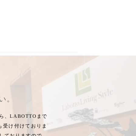
納
,
コーヒーキャニスター
,
珈琲ストッカー
,
コーヒー収納
,
あさか舞
,
さい。
、LABOTTOまで
も受け付けておりま
しておりますので、