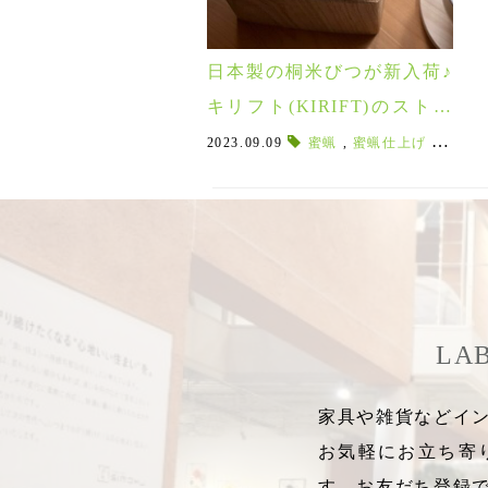
日本製の桐米びつが新入荷♪
キリフト(KIRIFT)のストッ
カーは調湿・防腐・防虫効
2023.09.09
蜜蝋
,
蜜蝋仕上げ
,
焼桐
,
果でお米やパンの鮮度を保
つ！
LA
家具や雑貨などイン
お気軽にお立ち寄
す。お友だち登録