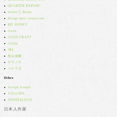
QUARTER REPORT
atelier C-Brain
design mori connection
MY HONEY
iiwan
GOLD CRAFT
cosine
f&f
松山油脂
ヤマノテ
ハナウタ
Other
Joseph Joseph
VOLUSPA
ANNIESLOAN
日本人作家