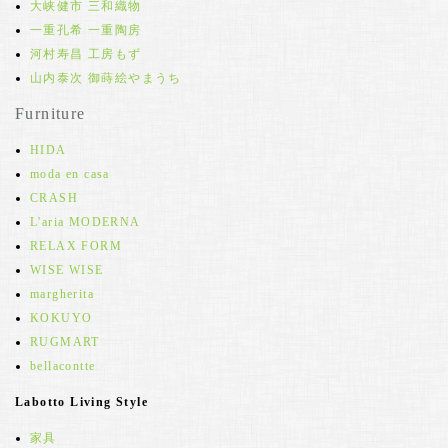
大峡健市 三和織物
一重孔希 一重陶房
河村寿昌 工房もず
山内泰次 御蒔絵やまうち
Furniture
HIDA
moda en casa
CRASH
L'aria MODERNA
RELAX FORM
WISE WISE
margherita
KOKUYO
RUGMART
bellacontte
Labotto Living Style
家具