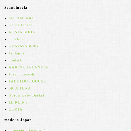
Scandinavia
MARIMEKKO
Georg Jensen
KOSTA BODA
Orrefors
GUSTAVSBERG
Littlephant
Tonfisk
KARIN CARLANDER
Joseph Joseph
FABULOUS GOOSE
SKULTUNA
Nordic Baby Basket
LE KLINT
OSMIA
made in Japan
momentum factory Orii