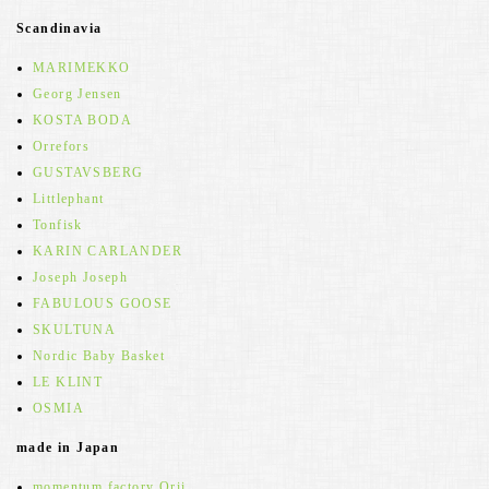
Scandinavia
MARIMEKKO
Georg Jensen
KOSTA BODA
Orrefors
GUSTAVSBERG
Littlephant
Tonfisk
KARIN CARLANDER
Joseph Joseph
FABULOUS GOOSE
SKULTUNA
Nordic Baby Basket
LE KLINT
OSMIA
made in Japan
momentum factory Orii