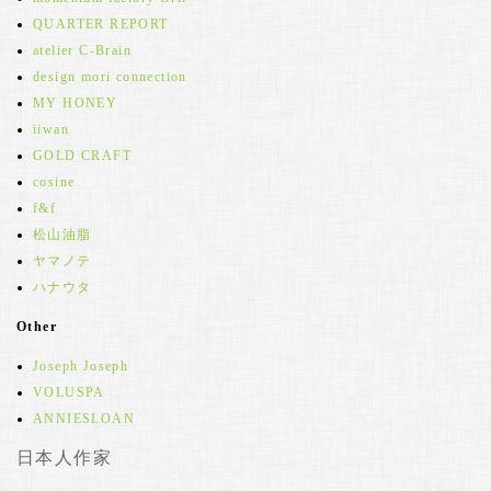
QUARTER REPORT
atelier C-Brain
design mori connection
MY HONEY
iiwan
GOLD CRAFT
cosine
f&f
松山油脂
ヤマノテ
ハナウタ
Other
Joseph Joseph
VOLUSPA
ANNIESLOAN
日本人作家