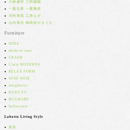
大峡健市 三和織物
一重孔希 一重陶房
河村寿昌 工房もず
山内泰次 御蒔絵やまうち
Furniture
HIDA
moda en casa
CRASH
L'aria MODERNA
RELAX FORM
WISE WISE
margherita
KOKUYO
RUGMART
bellacontte
Labotto Living Style
家具