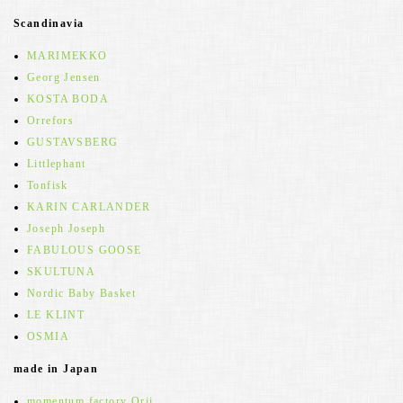
Scandinavia
MARIMEKKO
Georg Jensen
KOSTA BODA
Orrefors
GUSTAVSBERG
Littlephant
Tonfisk
KARIN CARLANDER
Joseph Joseph
FABULOUS GOOSE
SKULTUNA
Nordic Baby Basket
LE KLINT
OSMIA
made in Japan
momentum factory Orii