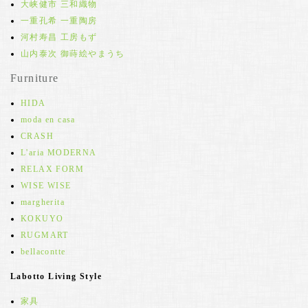
大峡健市 三和織物
一重孔希 一重陶房
河村寿昌 工房もず
山内泰次 御蒔絵やまうち
Furniture
HIDA
moda en casa
CRASH
L'aria MODERNA
RELAX FORM
WISE WISE
margherita
KOKUYO
RUGMART
bellacontte
Labotto Living Style
家具