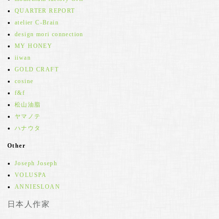
QUARTER REPORT
atelier C-Brain
design mori connection
MY HONEY
iiwan
GOLD CRAFT
cosine
f&f
松山油脂
ヤマノテ
ハナウタ
Other
Joseph Joseph
VOLUSPA
ANNIESLOAN
日本人作家