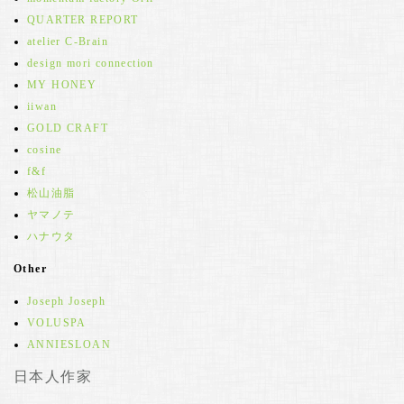
QUARTER REPORT
atelier C-Brain
design mori connection
MY HONEY
iiwan
GOLD CRAFT
cosine
f&f
松山油脂
ヤマノテ
ハナウタ
Other
Joseph Joseph
VOLUSPA
ANNIESLOAN
日本人作家