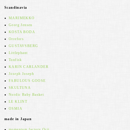
Scandinavia
MARIMEKKO
Georg Jensen
KOSTA BODA
Orrefors
GUSTAVSBERG
Littlephant
Tonfisk
KARIN CARLANDER
Joseph Joseph
FABULOUS GOOSE
SKULTUNA
Nordic Baby Basket
LE KLINT
OSMIA
made in Japan
momentum factory Orii