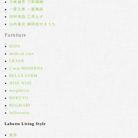
大峡健市 三和織物
一重孔希 一重陶房
河村寿昌 工房もず
山内泰次 御蒔絵やまうち
Furniture
HIDA
moda en casa
CRASH
L'aria MODERNA
RELAX FORM
WISE WISE
margherita
KOKUYO
RUGMART
bellacontte
Labotto Living Style
家具