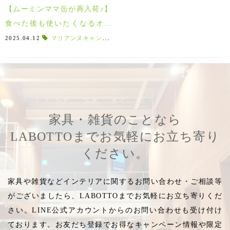
【ムーミンママ缶が再入荷♪】
食べた後も使いたくなるオシ
ャレな缶！Fazer（ファッツエ
2025.04.12
マリアンヌキャンディー
,
チョコミント好き
,
キャンディー
ル）の限定メモリアル缶とム
ーミンのコラボシリーズ♪
家具・雑貨のことなら
LABOTTOまでお気軽にお立ち寄り
ください。
家具や雑貨などインテリアに関するお問い合わせ・ご相談等
がございましたら、LABOTTOまでお気軽にお立ち寄りくだ
さい。LINE公式アカウントからのお問い合わせも受け付け
ております。お友だち登録でお得なキャンペーン情報や限定