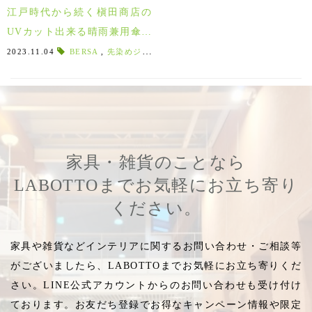
江戸時代から続く槇田商店の
UVカット出来る晴雨兼用傘は
最高品質！「BERSA(ベル
2023.11.04
BERSA
,
先染めジャガード
,
カットジャガード
,
franky gro
サ)」柄の傘もご紹介♪
家具・雑貨のことなら
LABOTTOまでお気軽にお立ち寄り
ください。
家具や雑貨などインテリアに関するお問い合わせ・ご相談等
がございましたら、LABOTTOまでお気軽にお立ち寄りくだ
さい。LINE公式アカウントからのお問い合わせも受け付け
ております。お友だち登録でお得なキャンペーン情報や限定