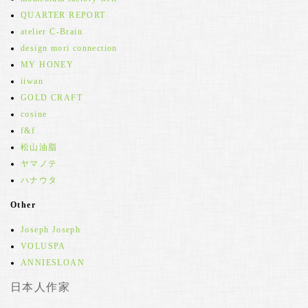
QUARTER REPORT
atelier C-Brain
design mori connection
MY HONEY
iiwan
GOLD CRAFT
cosine
f&f
松山油脂
ヤマノテ
ハナウタ
Other
Joseph Joseph
VOLUSPA
ANNIESLOAN
日本人作家