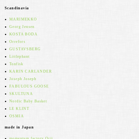
Scandinavia
MARIMEKKO
Georg Jensen
KOSTA BODA
Orrefors
GUSTAVSBERG
Littlephant
Tonfisk
KARIN CARLANDER
Joseph Joseph
FABULOUS GOOSE
SKULTUNA
Nordic Baby Basket
LE KLINT
OSMIA
made in Japan
momentum factory Orii