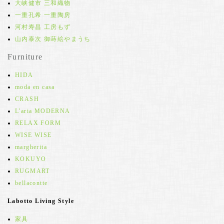
大峡健市 三和織物
一重孔希 一重陶房
河村寿昌 工房もず
山内泰次 御蒔絵やまうち
Furniture
HIDA
moda en casa
CRASH
L'aria MODERNA
RELAX FORM
WISE WISE
margherita
KOKUYO
RUGMART
bellacontte
Labotto Living Style
家具