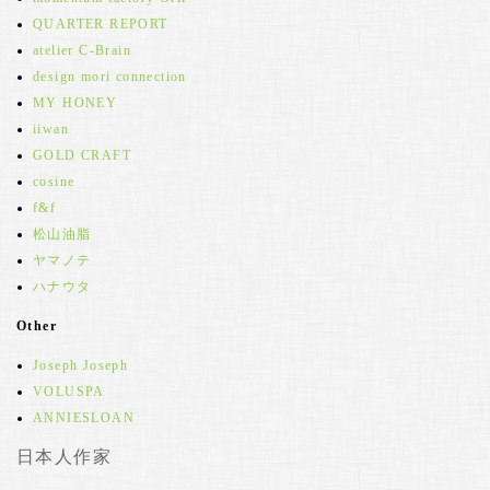
QUARTER REPORT
atelier C-Brain
design mori connection
MY HONEY
iiwan
GOLD CRAFT
cosine
f&f
松山油脂
ヤマノテ
ハナウタ
Other
Joseph Joseph
VOLUSPA
ANNIESLOAN
日本人作家