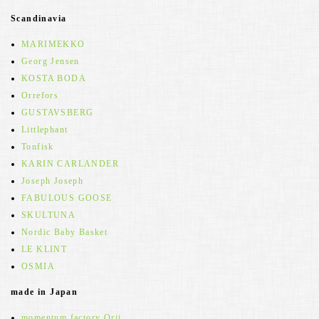
Scandinavia
MARIMEKKO
Georg Jensen
KOSTA BODA
Orrefors
GUSTAVSBERG
Littlephant
Tonfisk
KARIN CARLANDER
Joseph Joseph
FABULOUS GOOSE
SKULTUNA
Nordic Baby Basket
LE KLINT
OSMIA
made in Japan
momentum factory Orii