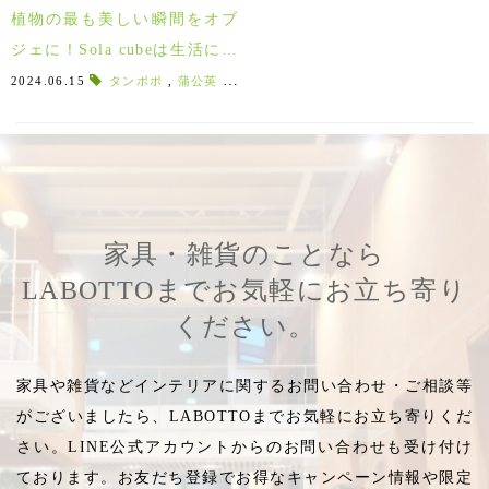
植物の最も美しい瞬間をオブ
ジェに！Sola cubeは生活に彩
りを添える立体図鑑♪
2024.06.15
タンポポ
,
蒲公英
,
ライスフラワー
,
サマーチェリー
,
ワイ
家具・雑貨のことなら
LABOTTOまでお気軽にお立ち寄り
ください。
家具や雑貨などインテリアに関するお問い合わせ・ご相談等
がございましたら、LABOTTOまでお気軽にお立ち寄りくだ
さい。LINE公式アカウントからのお問い合わせも受け付け
ております。お友だち登録でお得なキャンペーン情報や限定