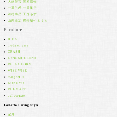
大峡健市 三和織物
一重孔希 一重陶房
河村寿昌 工房もず
山内泰次 御蒔絵やまうち
Furniture
HIDA
moda en casa
CRASH
L'aria MODERNA
RELAX FORM
WISE WISE
margherita
KOKUYO
RUGMART
bellacontte
Labotto Living Style
家具