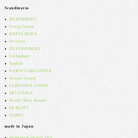
Scandinavia
MARIMEKKO
Georg Jensen
KOSTA BODA
Orrefors
GUSTAVSBERG
Littlephant
Tonfisk
KARIN CARLANDER
Joseph Joseph
FABULOUS GOOSE
SKULTUNA
Nordic Baby Basket
LE KLINT
OSMIA
made in Japan
momentum factory Orii