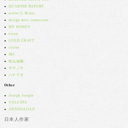
QUARTER REPORT
atelier C-Brain
design mori connection
MY HONEY
iiwan
GOLD CRAFT
cosine
f&f
松山油脂
ヤマノテ
ハナウタ
Other
Joseph Joseph
VOLUSPA
ANNIESLOAN
日本人作家