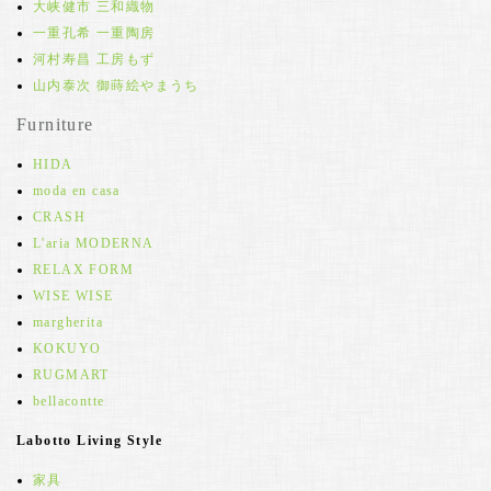
大峡健市 三和織物
一重孔希 一重陶房
河村寿昌 工房もず
山内泰次 御蒔絵やまうち
Furniture
HIDA
moda en casa
CRASH
L'aria MODERNA
RELAX FORM
WISE WISE
margherita
KOKUYO
RUGMART
bellacontte
Labotto Living Style
家具