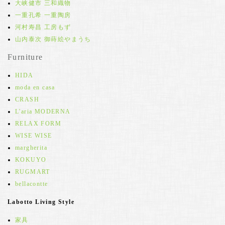
大峡健市 三和織物
一重孔希 一重陶房
河村寿昌 工房もず
山内泰次 御蒔絵やまうち
Furniture
HIDA
moda en casa
CRASH
L'aria MODERNA
RELAX FORM
WISE WISE
margherita
KOKUYO
RUGMART
bellacontte
Labotto Living Style
家具