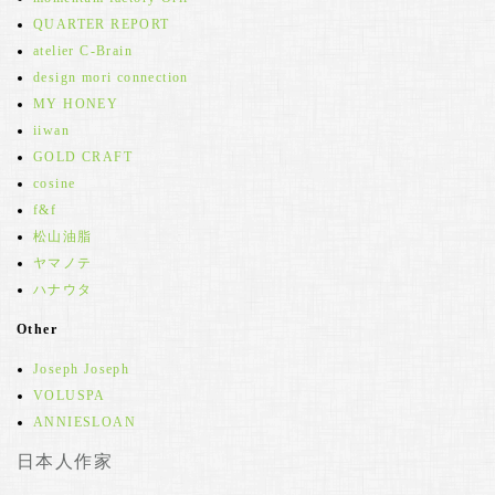
QUARTER REPORT
atelier C-Brain
design mori connection
MY HONEY
iiwan
GOLD CRAFT
cosine
f&f
松山油脂
ヤマノテ
ハナウタ
Other
Joseph Joseph
VOLUSPA
ANNIESLOAN
日本人作家