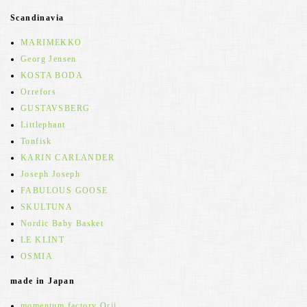
Scandinavia
MARIMEKKO
Georg Jensen
KOSTA BODA
Orrefors
GUSTAVSBERG
Littlephant
Tonfisk
KARIN CARLANDER
Joseph Joseph
FABULOUS GOOSE
SKULTUNA
Nordic Baby Basket
LE KLINT
OSMIA
made in Japan
momentum factory Orii