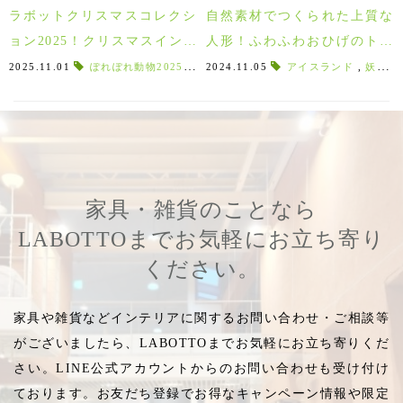
ラボットクリスマスコレクシ
自然素材でつくられた上質な
ョン2025！クリスマスインテ
人形！ふわふわおひげのトム
リア＆ギフト特集！
テはスウェーデンの妖精！Ås
2025.11.01
ぽれぽれ動物2025
,
クリスマスコレクション
2024.11.05
アイスランド
,
プルートデザ
,
妖精
,
as Tomtebod(オーサトムテボ
ッド)
家具・雑貨のことなら
LABOTTOまでお気軽にお立ち寄り
ください。
家具や雑貨などインテリアに関するお問い合わせ・ご相談等
がございましたら、LABOTTOまでお気軽にお立ち寄りくだ
さい。LINE公式アカウントからのお問い合わせも受け付け
ております。お友だち登録でお得なキャンペーン情報や限定