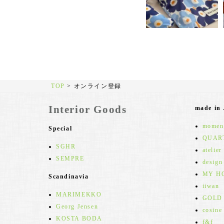
TOP
>
オンライン登録
Interior Goods
made in
moment
Special
QUAR
SGHR
atelier
SEMPRE
design
MY H
Scandinavia
iiwan
MARIMEKKO
GOLD
Georg Jensen
cosine
KOSTA BODA
f&f