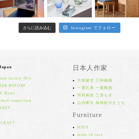
さらに読み込む
Instagram でフォロー
日本人作家
 Japan
um factory Orii
大峡健市 三和織物
TER REPORT
一重孔希 一重陶房
 C-Brain
河村寿昌 工房もず
 mori connection
山内泰次 御蒔絵やまうち
ONEY
Furniture
 CRAFT
HIDA
moda en casa