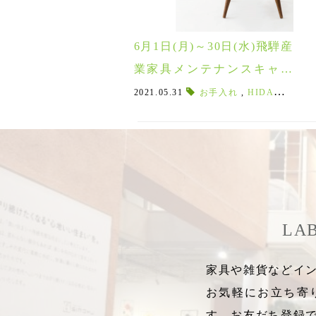
6月1日(月)～30日(水)飛騨産
業家具メンテナンスキャン
ペーン開催！
2021.05.31
お手入れ
,
HIDA製品
,
飛
LA
家具や雑貨などイン
お気軽にお立ち寄
す。お友だち登録