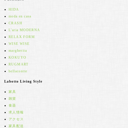
HIDA
moda en casa
CRASH
L'aria MODERNA
RELAX FORM
WISE WISE
margherita
KOKUYO
RUGMART
bellacontte
Labotto Living Style
家具
雑貨
食器
求人情報
アクセス
家具配送