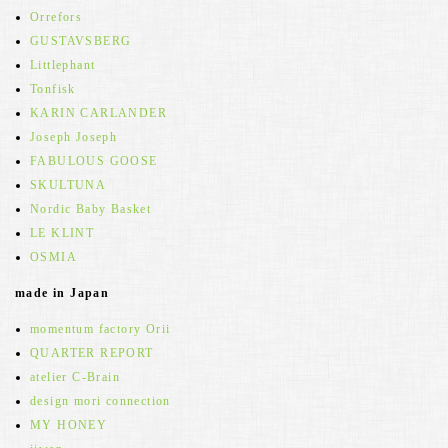
Orrefors
GUSTAVSBERG
Littlephant
Tonfisk
KARIN CARLANDER
Joseph Joseph
FABULOUS GOOSE
SKULTUNA
Nordic Baby Basket
LE KLINT
OSMIA
made in Japan
momentum factory Orii
QUARTER REPORT
atelier C-Brain
design mori connection
MY HONEY