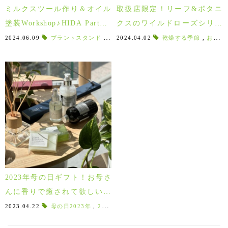
ミルクスツール作り＆オイル
取扱店限定！リーフ&ボタニ
塗装Workshop♪HIDA Partner
クスのワイルドローズシリー
s限定イベントご予約募集中！
ズで丁寧なボディケア♪
2024.06.09
プラントスタンド
,
夏のイベント
2024.04.02
,
要予約
乾燥する季節
,
オイル塗装
,
おすすめの使い方
,
塗
7/13(土),14(日),15(月)
2023年母の日ギフト！お母さ
んに香りで癒されて欲しいフ
レグランスアイテム特集♪
2023.04.22
母の日2023年
,
2023年母の日ギフト
,
MICA
,
オイル
,
202