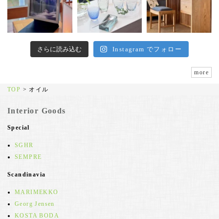
さらに読み込む
Instagram でフォロー
more
TOP
>
オイル
Interior Goods
Special
SGHR
SEMPRE
Scandinavia
MARIMEKKO
Georg Jensen
KOSTA BODA