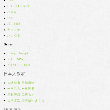
iiwan
GOLD CRAFT
cosine
f&f
松山油脂
ヤマノテ
ハナウタ
Other
Joseph Joseph
VOLUSPA
ANNIESLOAN
日本人作家
大峡健市 三和織物
一重孔希 一重陶房
河村寿昌 工房もず
山内泰次 御蒔絵やまうち
Furniture