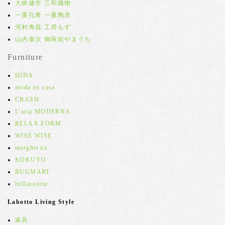
大峡健市 三和織物
一重孔希 一重陶房
河村寿昌 工房もず
山内泰次 御蒔絵やまうち
Furniture
HIDA
moda en casa
CRASH
L'aria MODERNA
RELAX FORM
WISE WISE
margherita
KOKUYO
RUGMART
bellacontte
Labotto Living Style
家具