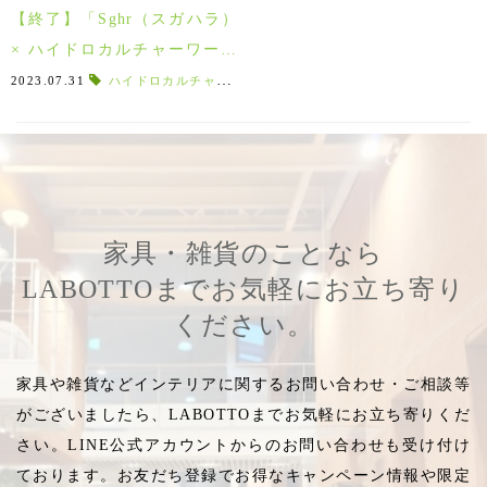
【終了】「Sghr（スガハラ）
× ハイドロカルチャーワーク
ショップ」7月29日・30日！
2023.07.31
ハイドロカルチャー苗
,
セラミス
,
エコスギ
,
腰水タイプ
,
ご参加の皆様ありがとうござ
いました♪
家具・雑貨のことなら
LABOTTOまでお気軽にお立ち寄り
ください。
家具や雑貨などインテリアに関するお問い合わせ・ご相談等
がございましたら、LABOTTOまでお気軽にお立ち寄りくだ
さい。LINE公式アカウントからのお問い合わせも受け付け
ております。お友だち登録でお得なキャンペーン情報や限定