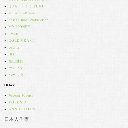
QUARTER REPORT
atelier C-Brain
design mori connection
MY HONEY
iiwan
GOLD CRAFT
cosine
f&f
松山油脂
ヤマノテ
ハナウタ
Other
Joseph Joseph
VOLUSPA
ANNIESLOAN
日本人作家