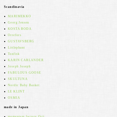
Scandinavia
MARIMEKKO
Georg Jensen
KOSTA BODA
Orrefors
GUSTAVSBERG
Littlephant
Tonfisk
KARIN CARLANDER
Joseph Joseph
FABULOUS GOOSE
SKULTUNA
Nordic Baby Basket
LE KLINT
OSMIA
made in Japan
momentum factory Orii