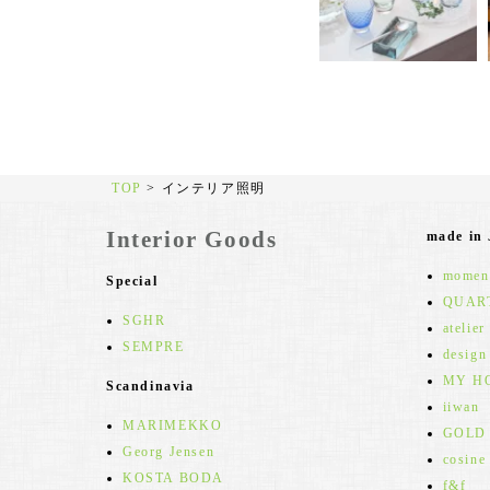
TOP
>
インテリア照明
Interior Goods
made in
moment
Special
QUAR
SGHR
atelier
SEMPRE
design
MY H
Scandinavia
iiwan
MARIMEKKO
GOLD
Georg Jensen
cosine
KOSTA BODA
f&f