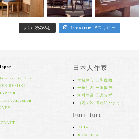
さらに読み込む
Instagram でフォロー
日本人作家
 Japan
um factory Orii
大峡健市 三和織物
TER REPORT
一重孔希 一重陶房
 C-Brain
河村寿昌 工房もず
 mori connection
山内泰次 御蒔絵やまうち
ONEY
Furniture
 CRAFT
HIDA
moda en casa