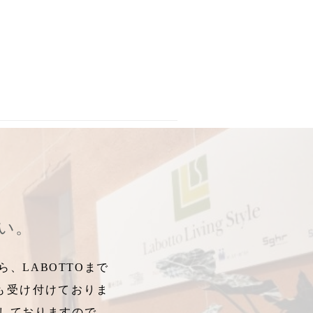
ールセン
,
ディクラッセ
,
ペンダント照明
,
シーリング照明
,
ライティ
さい。
、LABOTTOまで
も受け付けておりま
しておりますので、