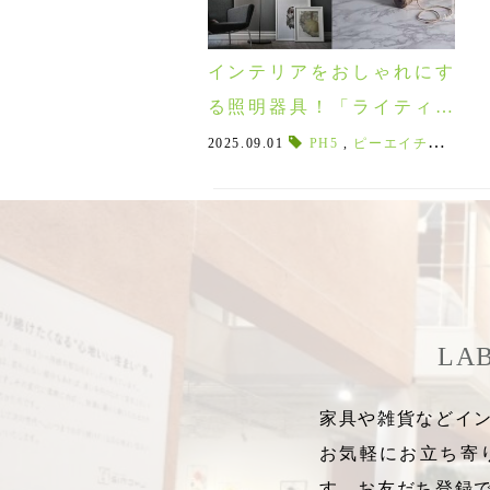
インテリアをおしゃれにす
る照明器具！「ライティン
グオーダーフェア2025」9月
2025.09.01
PH5
,
ピーエイチファイブ
13日～
LA
家具や雑貨などイン
お気軽にお立ち寄
す。お友だち登録