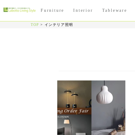
Furniture
Interior
Tableware
TOP
>
インテリア照明